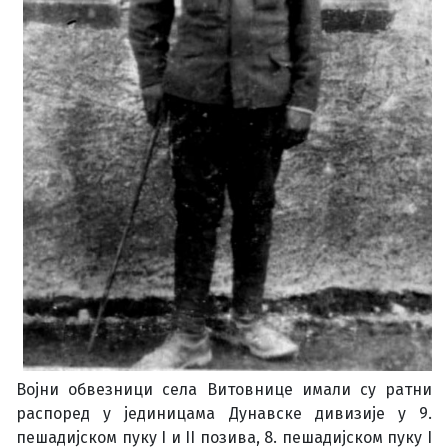
Војни обвезници села Витовнице имали су ратни
распоред у јединицама Дунавске дивизије у 9.
пешадијском пуку I и II позива, 8. пешадијском пуку I