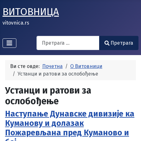
ВИТОВНИЦА
vitovnica.rs
Search
Претрага
Type 2 or more characters for results.
Ви сте овде:
Почетна
О Витовници
Устанци и ратови за ослобођење
Устанци и ратови за
ослобођење
Наступање Дунавске дивизије ка
Куманову и долазак
Пожаревљана пред Куманово и