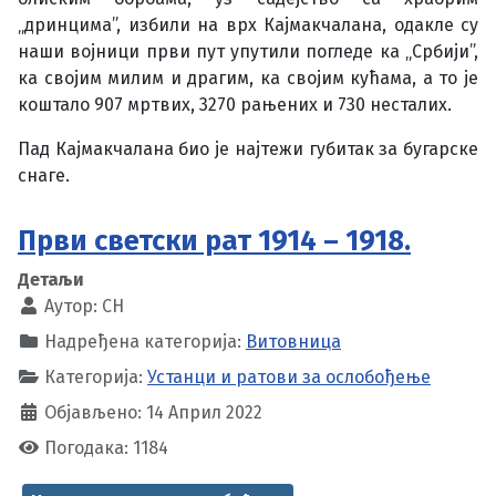
„дринцима”, избили на врх Кајмакчалана, одакле су
наши војници први пут упутили погледе ка „Србији”,
ка својим милим и драгим, ка својим кућама, а то је
коштало 907 мртвих, 3270 рањених и 730 несталих.
Пад Кајмакчалана био је најтежи губитак за бугарске
снаге.
Први светски рат 1914 – 1918.
Детаљи
Аутор:
CH
Надређена категорија:
Витовница
Категорија:
Устанци и ратови за ослобођење
Објављено: 14 Април 2022
Погодака: 1184