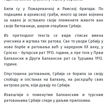
Били су у Пожаревачкој и Рамској бригади. По
подацима и архивској грађи, многo од ових војника
за навек је оставило своје племените животе ван
своје Витовнице, широм отаџбине Србије.
Из претходног текста се види списак имена
учесника и жртава тих ратова. Све то уводи Србију у
нове борбе и ратовања већ у наредном XX веку, у
Српско – бугарски рат 1913. године, а пре тога у Први
Балкански и Други Балкански рат са Турцима 1912.
године.
Опустошена ратовањем, Србија се борила за своју
слободу и опстанак на Балкану, на раскршћу свих
ветрова рата, који дувају по Србији.
Извештаји о поменутим Балканским и турским
ратовањима Србије следе у даљим прилозима.