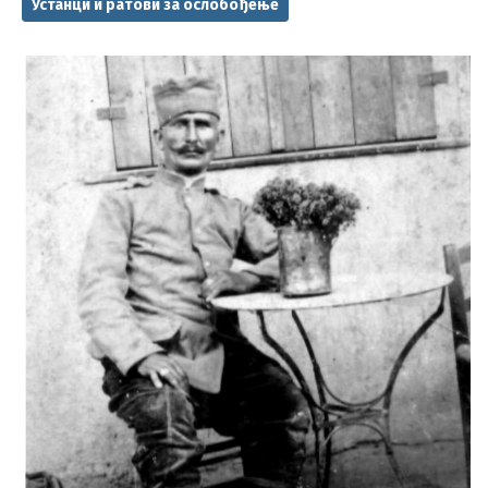
Устанци и ратови за ослобођење