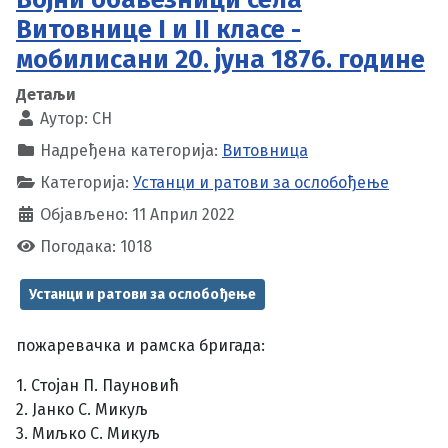
Витовнице I и II класе -
мобилисани 20. јуна 1876. године
Детаљи
Аутор:
CH
Надређена категорија:
Витовница
Категорија:
Устанци и ратови за ослобођење
Објављено: 11 Април 2022
Погодака: 1018
Устанци и ратови за ослобођење
пожаревачка и рамска бригада:
1. Стојан П. Пауновић
2. Јанко С. Микуљ
3. Миљко С. Микуљ