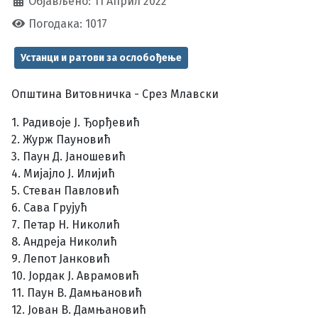
Објављено: 11 Април 2022
Погодака: 1017
Устанци и ратови за ослобођење
Општина Витовничка - Срез Млавски
1. Радивоје Ј. Ђорђевић
2. Журж Пауновић
3. Паун Д. Јаношевић
4. Мијајло Ј. Илијић
5. Стеван Павловић
6. Сава Грујућ
7. Петар Н. Николић
8. Андреја Николић
9. Лепот Јанковић
10. Јордак Ј. Аврамовић
11. Паун В. Дамњановић
12. Јован В. Дамњановић