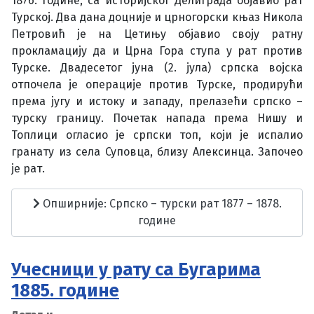
1876. године, са историјског Делиграда објавио рат
Турској. Два дана доцније и црногорски књаз Никола
Петровић је на Цетињу објавио своју ратну
прокламацију да и Црна Гора ступа у рат против
Турске. Двадесетог јуна (2. јула) српска војска
отпочела је операције против Турске, продирући
према југу и истоку и западу, прелазећи српско –
турску границу. Почетак напада према Нишу и
Топлици огласио је српски топ, који је испалио
гранату из села Суповца, близу Алексинца. Започео
је рат.
Опширније: Српско – турски рат 1877 – 1878.
године
Учесници у рату са Бугарима
1885. године