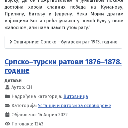
војску, да се пожртвовањем и јунаштвом покаже
достојна хероја славних победа на Куманову,
Прилипу, Битољу и Једрену. Нека Мојим драгим
војницима Бог и срећа јуначка у помоћ буду у овом
жалосном, али нама наметнутом рату.”
Опширније: Српско – бугарски рат 1913. године
Српско–турски ратови 1876–1878.
године
Детаљи
Аутор:
CH
Надређена категорија:
Витовница
Категорија:
Устанци и ратови за ослобођење
Објављено: 14 Април 2022
Погодака: 1243