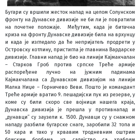
Бугари су вршили жесток напад на целом Солунском
фронту на Дунавске дивизије не би ли је повратили
на почетне положаје. Међутим, када је битачна
криза на фронту Дунавске дивизије била на врхунцу
и када је изгледало да ће непријатељ продрети у
Островску котлину, пристигла је главнина Вардарске
дивизије. Главни напад је био на линији Кајмакчалан
– Старков Гроб против српске Треће армије
распоређене лучно на јужним падинама
Кајмакчалана са Дунавском дивизијом на линији
Малка Ниџе – Горничево Веви. Пошто је командант
Треће армије вратио 9. пешадијски пук из резерве, у
коме су били скоро све војници нашега краја,
Дунавска дивизија је прешла у противнапад и
„дунавци” су заузели к. 1500. Дунавци су у снажном
нападу разбили бугарске снаге, заробили 32 топа и
50 кара и тако у крвавим тродневним оштрим
блиским борбама, уз садејство са храбрим