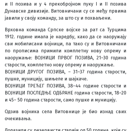
и II позива и у 4 прекобројном пуку I и II позива
Дунавске дивизије. Витовничани су се међу првима
јавили у своју команду, за што су и похваљени.
Врховна команда Српске војске за рат са Турцима
1912. године имала је наредбу, како да се наоружају
сви мобилисани војници, па тако су и Витовничани
по прописима примили комплетну нову опрему и
наоружање: ВОЈНИЦИ ПРВОГ ПОЗИВА, 21–30 година
старости, комплетно нову опрему и наоружање.
ВОЈНИЦИ ДРУГОГ ПОЗИВА, – 31–37 година старости,
пушке, муницију, шињеле и шајкаче.
ВОЈНИЦИ ТРЕЋЕГ ПОЗИВА, 38–44 године старости и
ВОЈНИЦИ ПОСЛЕДЊЕ ОДБРАНЕ година старости, 18–20
и 45– 50 година старости, само пушке и муницију.
Одзив војника села Витовнице је био изнад свих
очекивања.
Долазили су резервисти старији од 50 година, који су