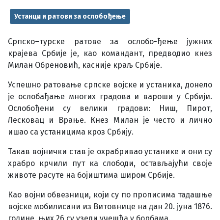
Устанци и ратови за ослобођење
Српско–турске ратове за ослобо-ђење јужних
крајева Србије је, као командант, предводио кнез
Милан Обреновић, касније краљ Србије.
Успешно ратовање српске војске и устаника, донело
је ослобађање многих градова и вароши у Србији.
Ослобођени су велики градови: Ниш, Пирот,
Лесковац и Врање. Кнез Милан је често и лично
ишао са устаницима кроз Србију.
Такав војнички став је охрабривао устанике и они су
храбро крчили пут ка слободи, остављајући своје
животе расуте на бојиштима широм Србије.
Као војни обвезници, који су по прописима тадашње
војске мобилисани из Витовнице на дан 20. јуна 1876.
године, њих 26 су узели учешћа у борбама.