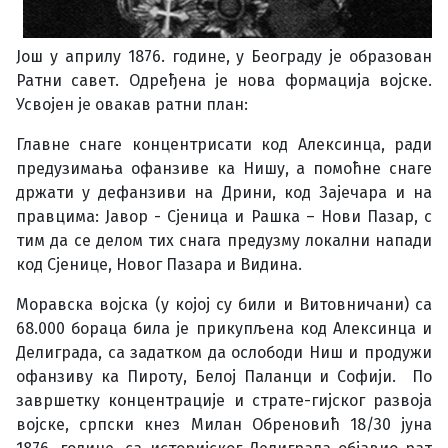
Још у априлу 1876. године, у Београду је образован
Ратни савет. Одређена је нова формација војске.
Усвојен је овакав ратни план:
Главне снаге концентрисати код Алексинца, ради
предузимања офанзиве ка Нишу, а помоћне снаге
држати у дефанзиви на Дрини, код Зајечара и на
правцима: Јавор - Сјеница и Рашка – Нови Пазар, с
тим да се делом тих снага предузму локални напади
код Сјенице, Новог Пазара и Видина.
Моравска војска (у којој су били и Витовничани) са
68.000 бораца била је прикупљена код Алексинца и
Делиграда, са задатком да ослободи Ниш и продужи
офанзиву ка Пироту, Белој Паланци и Софији. По
завршетку концентрације и страте-гијског развоја
војске, српски кнез Милан Обреновић 18/30 јуна