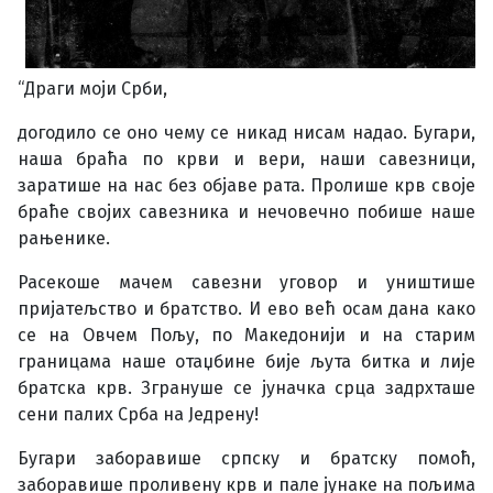
“Драги моји Срби,
догодило се оно чему се никад нисам надао. Бугари,
наша браћа по крви и вери, наши савезници,
заратише на нас без објаве рата. Пролише крв своје
браће својих савезника и нечовечно побише наше
рањенике.
Расекоше мачем савезни уговор и уништише
пријатељство и братство. И ево већ осам дана како
се на Овчем Пољу, по Македонији и на старим
границама наше отаџбине бије љута битка и лије
братска крв. Згрануше се јуначка срца задрхташе
сени палих Срба на Једрену!
Бугари заборавише српску и братску помоћ,
заборавише проливену крв и пале јунаке на пољима