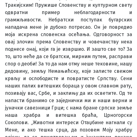
Тракијским! Пружише Словенству и културном свету
одвратни пример неблагодарности и
грамжљивости. Небратски поступак бугарских
нападача мене је дубоко потресао. Он је повредио
моја искрена словенска осећања. Одговорност за
овај злочин према Словенству и човечанству нека
поднесе онај, који га је извршио. И зашто све то? За
то, што неће да се братски, мирним путем, расправи
спор о деоби! За то да нам отму неше тековине, нашу
дедовину, земљу Немањићску, које залисте свежом
крвљу и ослободисте и повратисте Српству. Сени
наших палих витешких бораца у овом славном рату,
позивају вас, Србе, и заклињу да их осветите. Од те
напасти бранимо се заједнички ми и наши верни и
јуначки савезници Грци; с нама бране српске земље
наша храбра и витешка браћа, Црногорски
Соколови. „Животни интереси Отаџбине нагнали су
Мене, и ако тешка срца, да позовем Моју храбру