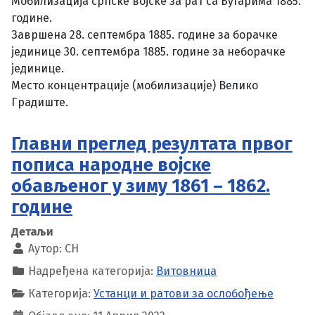
Мобилизација српске војске за рат са Бугарима 1885.
године.
Завршена 28. септембра 1885. године за борачке
јединице 30. септембра 1885. године за неборачке
јединице.
Место концентрације (мобилизације) Велико
Градиште.
Главни преглед резултата првог
пописа народне војске
обављеног у зиму 1861 – 1862.
године
Детаљи
Аутор:
CH
Надређена категорија:
Витовница
Категорија:
Устанци и ратови за ослобођење