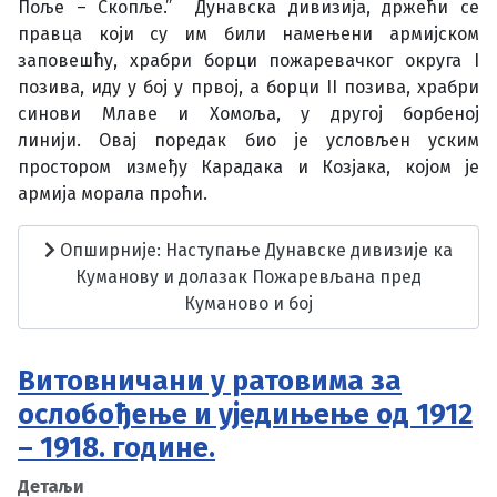
Поље – Скопље.” Дунавска дивизија, држећи се
правца који су им били намењени армијском
заповешћу, храбри борци пожаревачког округа I
позива, иду у бој у првој, а борци II позива, храбри
синови Млаве и Хомоља, у другој борбеној
линији. Овај поредак био је условљен уским
простором између Карадака и Козјака, којом је
армија морала проћи.
Опширније: Наступање Дунавске дивизије ка
Куманову и долазак Пожаревљана пред
Куманово и бој
Витовничани у ратовима за
ослобођење и уједињење од 1912
– 1918. године.
Детаљи