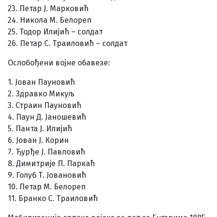
23. Петар Ј. Марковић
24. Никола М. Белореп
25. Тодор Илијић – солдат
26. Петар С. Траиловић – солдат
Ослобођени војне обавезе:
1. Јован Пауновић
2. Здравко Микуљ
3. Страин Пауновић
4. Паун Д. Јаношевић
5. Панта Ј. Илијић
6. Јован Ј. Корин
7. Ђурђе Ј. Павловић
8. Димитрије П. Паркаћ
9. Голуб Т. Јовановић
10. Петар М. Белореп
11. Бранко С. Траиловић