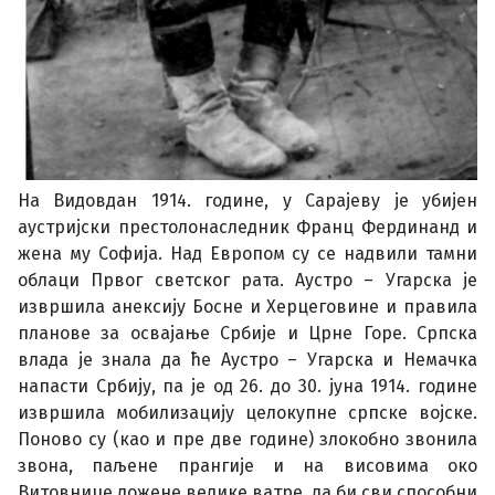
На Видовдан 1914. године, у Сарајеву је убијен
аустријски престолонаследник Франц Фердинанд и
жена му Софија. Над Европом су се надвили тамни
облаци Првог светског рата. Аустро – Угарска је
извршила анексију Босне и Херцеговине и правила
планове за освајање Србије и Црне Горе. Српска
влада је знала да ће Аустро – Угарска и Немачка
напасти Србију, па је од 26. до 30. јуна 1914. године
извршила мобилизацију целокупне српске војске.
Поново су (као и пре две године) злокобно звонила
звона, паљене прангије и на висовима око
Витовнице ложене велике ватре, да би сви способни