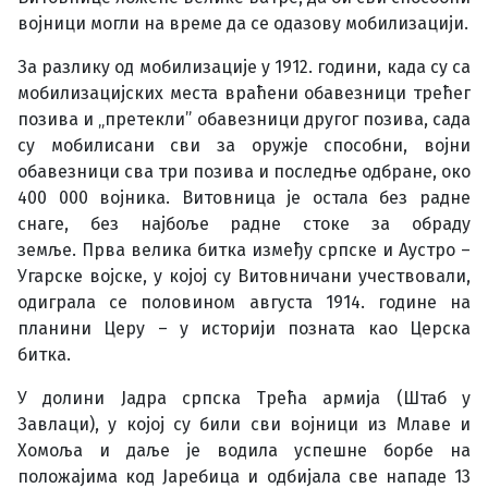
војници могли на време да се одазову мобилизацији.
За разлику од мобилизације у 1912. години, када су са
мобилизацијских места враћени обавезници трећег
позива и „претекли” обавезници другог позива, сада
су мобилисани сви за оружје способни, војни
обавезници сва три позива и последње одбране, око
400 000 војника. Витовница је остала без радне
снаге, без најбоље радне стоке за обраду
земље. Прва велика битка између српске и Аустро –
Угарске војске, у којој су Витовничани учествовали,
одиграла се половином августа 1914. године на
планини Церу – у историји позната као Церска
битка.
У долини Јадра српска Трећа армија (Штаб у
Завлаци), у којој су били сви војници из Млаве и
Хомоља и даље је водила успешне борбе на
положајима код Јаребица и одбијала све нападе 13