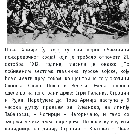
Прве Армије (у којој су сви војни обвезници
пожаревачког краја) који је требало отпочети 21.
октобра 1912. године, гласила је овако: „По
добивеним вестима главнина турске војске, коју
ћемо имати пред собом, концентрише се у околини
Скопља, Овчег Поља и Велеса. Њена предња
оделења на тој страни држе: Егри Паланку, Страцин
и Рујан. Наређујем: да Прва Армија наступа у 6
часова ујутру правцем за Куманово, на линију
Табановац – Четирци – Нагоричане, и тамо се
задржи и чека даље наређење. По доласку упутити
извиднице на линију Страцин – Кратово – Овче