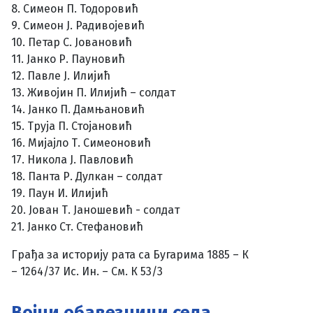
8. Симеон П. Тодоровић
9. Симеон Ј. Радивојевић
10. Петар С. Јовановић
11. Јанко Р. Пауновић
12. Павле Ј. Илијић
13. Живојин П. Илијић – солдат
14. Јанко П. Дамњановић
15. Труја П. Стојановић
16. Мијајло Т. Симеоновић
17. Никола Ј. Павловић
18. Панта Р. Дулкан – солдат
19. Паун И. Илијић
20. Јован Т. Јаношевић - солдат
21. Јанко Ст. Стефановић
Грађа за историју рата са Бугарима 1885 – К
– 1264/37 Ис. Ин. – См. К 53/3
Војни обавезници села