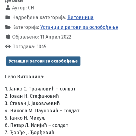
Детаљи
Аутор:
CH
Надређена категорија:
Витовница
Категорија:
Устанци и ратови за ослобођење
Објављено: 11 Април 2022
Погодака: 1045
Устанци и ратови за ослобођење
Село Витовница:
1. Јанко С. Траиловић – солдат
2. Јован Н. Стефановић
3. Стеван Ј. Јаковљевић
4. Никола М. Пауновић – солдат
5. Јанко Н. Микуљ
6. Петар Л. Илијић – солдат
7. Ђорђе Ј. Ђорђевић