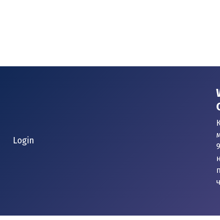
К
Login
9