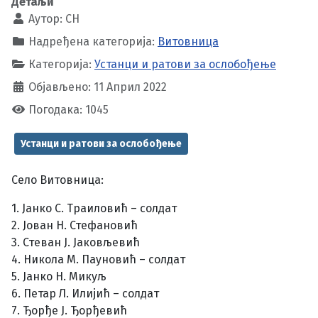
Детаљи
Аутор:
CH
Надређена категорија:
Витовница
Категорија:
Устанци и ратови за ослобођење
Објављено: 11 Април 2022
Погодака: 1045
Устанци и ратови за ослобођење
Село Витовница:
1. Јанко С. Траиловић – солдат
2. Јован Н. Стефановић
3. Стеван Ј. Јаковљевић
4. Никола М. Пауновић – солдат
5. Јанко Н. Микуљ
6. Петар Л. Илијић – солдат
7. Ђорђе Ј. Ђорђевић