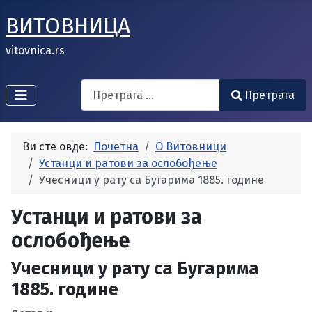
ВИТОВНИЦА
vitovnica.rs
Search
Претрага
Type 2 or more characters for results.
Ви сте овде:
Почетна
О Витовници
Устанци и ратови за ослобођење
Учесници у рату са Бугарима 1885. године
Устанци и ратови за
ослобођење
Учесници у рату са Бугарима
1885. године