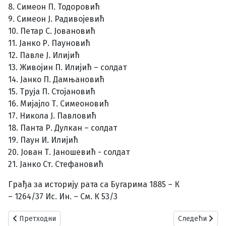
8. Симеон П. Тодоровић
9. Симеон Ј. Радивојевић
10. Петар С. Јовановић
11. Јанко Р. Пауновић
12. Павле Ј. Илијић
13. Живојин П. Илијић – солдат
14. Јанко П. Дамњановић
15. Труја П. Стојановић
16. Мијајло Т. Симеоновић
17. Никола Ј. Павловић
18. Панта Р. Дулкан – солдат
19. Паун И. Илијић
20. Јован Т. Јаношевић - солдат
21. Јанко Ст. Стефановић
Грађа за историју рата са Бугарима 1885 – К
– 1264/37 Ис. Ин. – См. К 53/3
Претходни чланак: Српско – турски рат 1877 – 1878. године
Следећи чланак
Претходни
Следећи