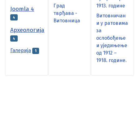
Град
1913. године
Joomla 4
тврђава -
Витовничан
4
Витовница
и у ратовима
Археологија
за
ослобођење
4
и уједињење
Галерија
1
од 1912 –
1918. године.