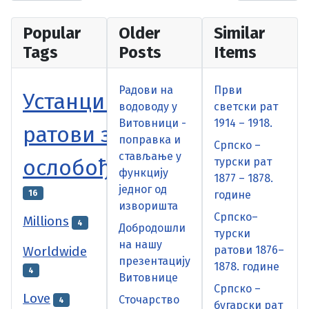
Popular
Older
Similar
Tags
Posts
Items
Радови на
Први
Устанци и
водоводу у
светски рат
Витовници -
1914 – 1918.
ратови за
поправка и
Српско –
стављање у
ослобођење
турски рат
функцију
1877 – 1878.
једног од
16
године
изворишта
Српско–
Millions
4
Добродошли
турски
на нашу
Worldwide
ратови 1876–
презентацију
1878. године
4
Витовнице
Српско –
Love
Сточарство
4
бугарски рат