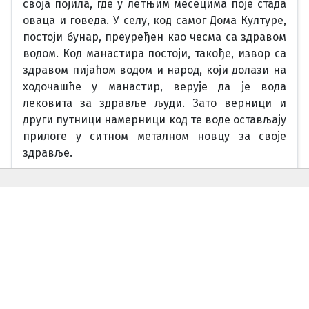
своја појила, где у летњим месецима поје стада
оваца и говеда. У селу, код самог Дома Културе,
постоји бунар, преуређен као чесма са здравом
водом. Код манастира постоји, такође, извор са
здравом пијаћом водом и народ, који долази на
ходочашће у манастир, верује да је вода
лековита за здравље људи. Зато верници и
други путници намерници код те воде остављају
прилоге у ситном металном новцу за своје
здравље.
Опширније