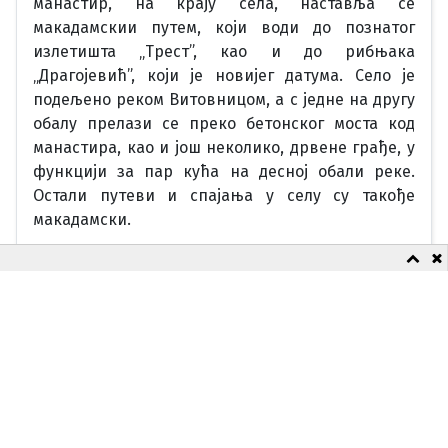
манастир, на крају села, наставља се
макадамскии путем, који води до познатог
излетишта „Трест”, као и до рибњака
„Драгојевић”, који је новијег датума. Село је
подељено реком Витовницом, а с једне на другу
обалу прелази се преко бетонског моста код
манастира, као и још неколико, дрвене грађе, у
функцији за пар кућа на десној обали реке.
Остали путеви и спајања у селу су такође
макадамски.
Опширније