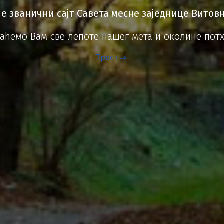
је званични сајт Савета месне заједнице Витов
аћемо Вам све лепоте нашег мета и околине пот
Трест ⇒