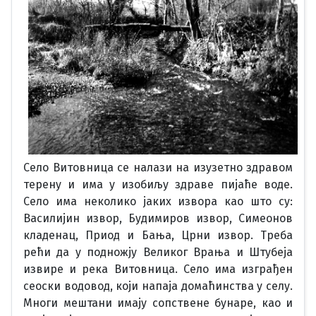
Село Витовница се налази на изузетно здравом
терену и има у изобиљу здраве пијаће воде.
Село има неколико јаких извора као што су:
Василијин извор, Будимиров извор, Симеонов
кладенац, Приод и Бања, Црни извор. Треба
рећи да у подножју Великог Врања и Штубеја
извире и река Витовница. Село има изграђен
сеоски водовод, који напаја домаћинства у селу.
Многи мештани имају сопствене бунаре, као и