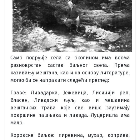
Само подручје села са околином има веома
разноврстан састав биљног света. Према
казивању мештана, као и на основу литературе,
могао би се направити следећи преглед:
Траве: Ливадарка, Јежевица, Лисичији реп,
Власен, Ливадски љуљ, као и мешавина
вештачких трава које све више заузимају
површине пашњака и ливада. Луцеришта има
мало.
Коровске биљке: пиревина, мухар, коприва,