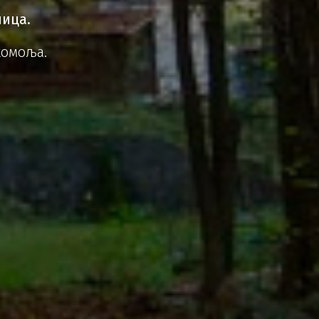
ница.
хомоља.