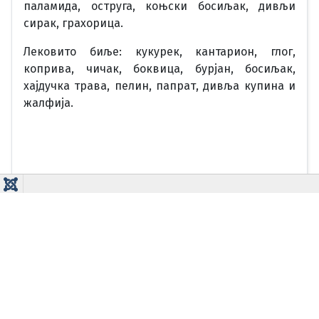
паламида, оструга, коњски босиљак, дивљи
сирак, грахорица.
Лековито биље: кукурек, кантарион, глог,
коприва, чичак, боквица, бурјан, босиљак,
хајдучка трава, пелин, папрат, дивља купина и
жалфија.
Опширније
Ви сте овде:
Почетна
Millions