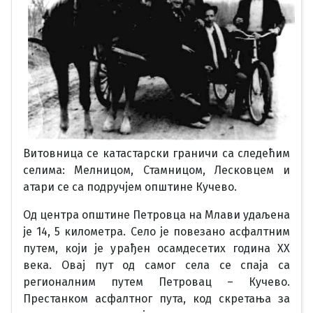
Витовница се катастарски граничи са следећим
селима: Мелницом, Стамницом, Лесковцем и
атари се са подручјем општине Кучево.
Од центра општине Петровца на Млави удаљена
је 14, 5 километра. Село је повезано асфалтним
путем, који је урађен осамдесетих година XX
века. Овај пут од самог села се спаја са
регионалним путем Петровац – Кучево.
Престанком асфалтног пута, код скретања за