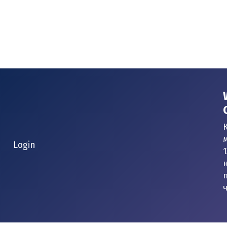
К
Login
1