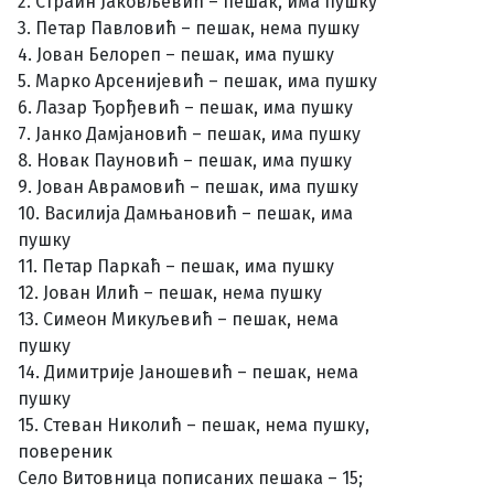
2. Страин Јаковљевић – пешак, има пушку
3. Петар Павловић – пешак, нема пушку
4. Јован Белореп – пешак, има пушку
5. Марко Арсенијевић – пешак, има пушку
6. Лазар Ђорђевић – пешак, има пушку
7. Јанко Дамјановић – пешак, има пушку
8. Новак Пауновић – пешак, има пушку
9. Јован Аврамовић – пешак, има пушку
10. Василија Дамњановић – пешак, има
пушку
11. Петар Паркаћ – пешак, има пушку
12. Јован Илић – пешак, нема пушку
13. Симеон Микуљевић – пешак, нема
пушку
14. Димитрије Јаношевић – пешак, нема
пушку
15. Стеван Николић – пешак, нема пушку,
повереник
Село Витовница пописаних пешака – 15;