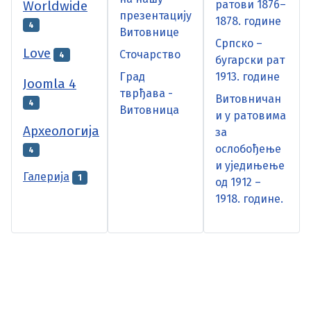
Worldwide
ратови 1876–
презентацију
1878. године
4
Витовнице
Српско –
Love
Сточарство
4
бугарски рат
Град
1913. године
Joomla 4
тврђава -
Витовничан
4
Витовница
и у ратовима
Археологија
за
ослобођење
4
и уједињење
Галерија
1
од 1912 –
1918. године.