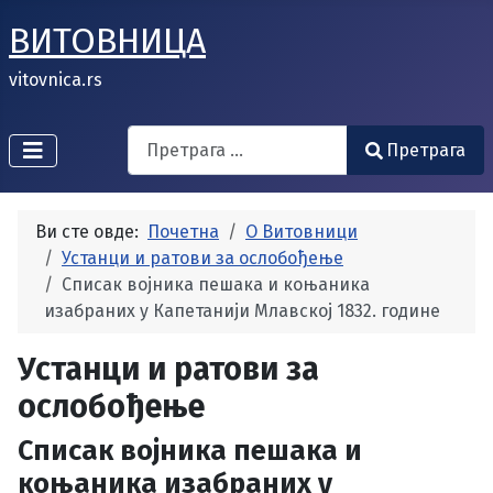
ВИТОВНИЦА
vitovnica.rs
Search
Претрага
Type 2 or more characters for results.
Ви сте овде:
Почетна
О Витовници
Устанци и ратови за ослобођење
Списак војника пешака и коњаника
изабраних у Капетанији Млавској 1832. године
Устанци и ратови за
ослобођење
Списак војника пешака и
коњаника изабраних у