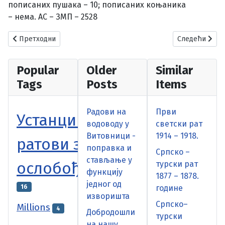
пописаних пушака – 10; пописаних коњаника
– нема. АС – ЗМП – 2528
Претходни чланак: Главни преглед резултата првог пописа наро
Следећи члана
Претходни
Следећи
Popular
Older
Similar
Tags
Posts
Items
Радови на
Први
Устанци и
водоводу у
светски рат
Витовници -
1914 – 1918.
ратови за
поправка и
Српско –
стављање у
ослобођење
турски рат
функцију
1877 – 1878.
једног од
16
године
изворишта
Српско–
Millions
4
Добродошли
турски
на нашу